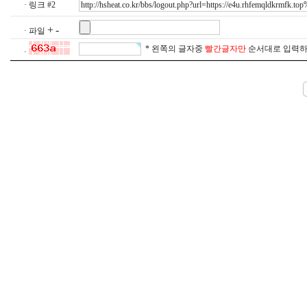
· 링크 #2
+
-
· 파일
* 왼쪽의 글자중
빨간글자만
순서대로 입력하
·
우
즐
성
만
남
사
이
트
순
위
유
머
판
밍
키
넷
MinKy.top
비